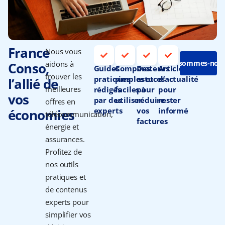
France
Nous vous
Qui sommes-nous
aidons à
Conso,
Guides
Comparateurs
Des
Articles
trouver les
pratiques
simples et
astuces
d’actualité
l’allié de
meilleures
rédigés
faciles à
pour
pour
vos
par des
utiliser
réduire
rester
offres en
experts
vos
informé
économies
télécommunication,
factures
énergie et
assurances.
Profitez de
nos outils
pratiques et
de contenus
experts pour
simplifier vos