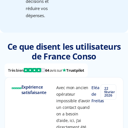
décisions et
réduire vos
dépenses.
Ce que disent les utilisateurs
de France Conso
Très bien
64
avis sur
Trustpilot
Expérience
Avec mon ancien
Eléa
22
satisfaisante
février
opérateur
de
2026
impossible d’avoir
Freitas
un contact quand
on a besoin
d’aide, ici, j’ai
directement été