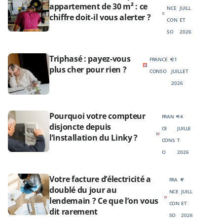
appartement de 30 m² : ce
NCE
JUILL
chiffre doit-il vous alerter ?
CON
ET
SO
2026
Triphasé : payez-vous
FRANCE
21
plus cher pour rien ?
CONSO
JUILLET
2026
Pourquoi votre compteur
FRAN
14
disjoncte depuis
CE
JUILLE
l’installation du Linky ?
CONS
T
O
2026
Votre facture d’électricité a
FRA
7
doublé du jour au
NCE
JUILL
lendemain ? Ce que l’on vous
CON
ET
dit rarement
SO
2026