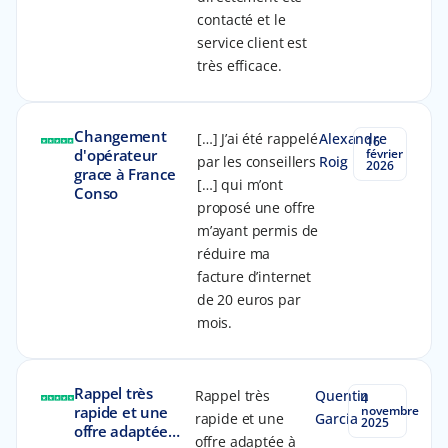
contacté et le
service client est
très efficace.
Changement
[…] J’ai été rappelé
Alexandre
16
d'opérateur
février
par les conseillers
Roig
2026
grace à France
[…] qui m’ont
Conso
proposé une offre
m’ayant permis de
réduire ma
facture d’internet
de 20 euros par
mois.
Rappel très
Rappel très
Quentin
4
rapide et une
novembre
rapide et une
Garcia
2025
offre adaptée…
offre adaptée à