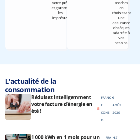
votre prêt
proches
et garantir
en
les
choisissant
imprévus.
une
assurance
obsèques
adaptée à
vos
besoins.
L'actualité de la
consommation
Réduisez intelligemment
FRANC
5
votre facture d’énergie en
E
AOÛT
été !
CONS
2026
O
1 000 kWh en 1 mois pour un
FRA
27