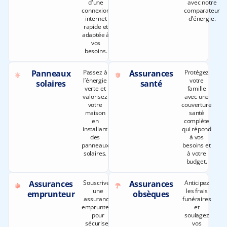
d'une
avec notre
connexion
comparateur
internet
d’énergie.
rapide et
adaptée à
vos
besoins.
Panneaux
Passez à
Assurances
Protégez
l’énergie
votre
solaires
santé
verte et
famille
valorisez
avec une
votre
couverture
maison
santé
en
complète
installant
qui répond
des
à vos
panneaux
besoins et
solaires.
à votre
budget.
Assurances
Souscrivez
Assurances
Anticipez
une
les frais
emprunteur
obsèques
assurance
funéraires
emprunteur
et
pour
soulagez
sécuriser
vos