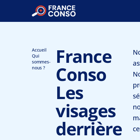
France
Accueil
No
Qui
sommes-
as
Conso
nous ?
No
Les
pr
sé
visages
no
m
derrière
ce