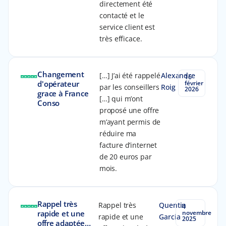
directement été
contacté et le
service client est
très efficace.
Changement
[…] J’ai été rappelé
Alexandre
16
d'opérateur
février
par les conseillers
Roig
2026
grace à France
[…] qui m’ont
Conso
proposé une offre
m’ayant permis de
réduire ma
facture d’internet
de 20 euros par
mois.
Rappel très
Rappel très
Quentin
4
rapide et une
novembre
rapide et une
Garcia
2025
offre adaptée…