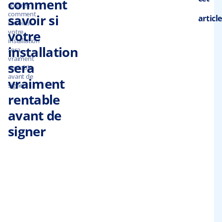
comment
solaires :
so
comment
savoir si
article
2
savoir si
votre
votre
E
installation
dé
installation
sera
à 
vraiment
sera
rentable
pr
avant de
vraiment
l’
signer
a
rentable
l’
avant de
v
signer
é
de
le
d
M
vo
so
d